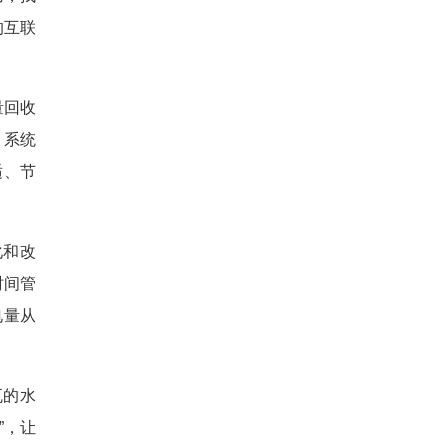
的互联
量回收
，系统
适、节
化和改
时间管
电量从
瓦的水
”，让