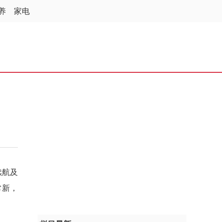
养
家电
续航及
常新，