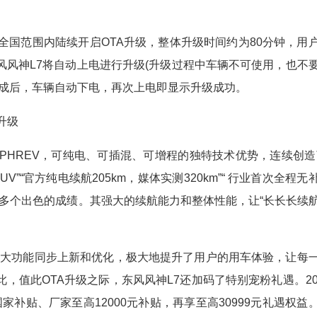
国范围内陆续开启OTA升级，整体升级时间约为80分钟，用
风风神L7将自动上电进行升级(升级过程中车辆不可使用，也不
完成后，车辆自动下电，再次上电即显示升级成功。
升级
HREV，可纯电、可插混、可增程的独特技术优势，连续创造
V”“官方纯电续航205km，媒体实测320km”“ 行业首次全程无
”等多个出色的成绩。其强大的续航能力和整体性能，让“长长长续
四大功能同步上新和优化，极大地提升了用户的用车体验，让每
，值此OTA升级之际，东风风神L7还加码了特别宠粉礼遇。20
国家补贴、厂家至高12000元补贴，再享至高30999元礼遇权益