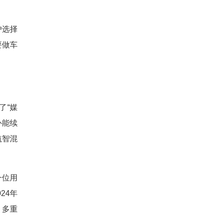
户选择
要做车
了“媒
补能续
航智混
一位用
24年
。多重