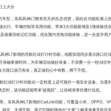
行上大分
智能座舱的车型，东风风神L7拥有先天的生态优势，因此在功能拓展上
便捷出行、车辆控制等实用功能，带来3大功能新增及1项体验优
机互联及能量回收记忆功能，优化预约充电功能体验，进一步提升用
风神L7新增的导航红绿灯计时功能，地图实现同步显示路口红
可准确掌握时间，为车辆启动做好准备，不浪费一分一秒;绿灯
各大路口游刃有余，真正做到心中有数，脚下不慌。
航红绿灯计时功能在一定程度上还可视作一项安全设备。当遇
态时，该功能还能带来“超视距”，让你精准掌控通行信息。
风神L7新增的CarLink功能，可覆盖小米、OPPO、VI
、稳定、无感互联。用户可随时随地在“大屏”上畅享海量手机应