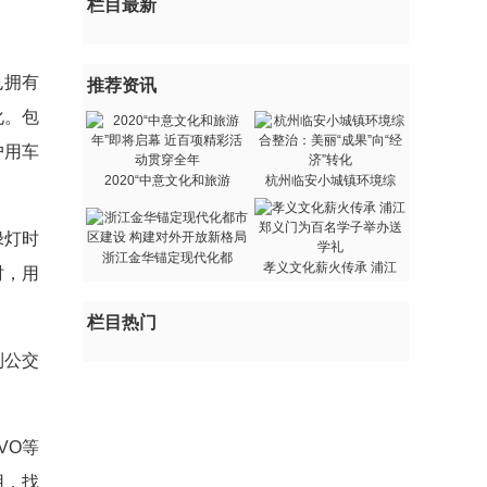
栏目最新
也拥有
推荐资讯
化。包
户用车
2020“中意文化和旅游
杭州临安小城镇环境综
绿灯时
浙江金华锚定现代化都
孝义文化薪火传承 浦江
时，用
栏目热门
到公交
VO等
用，找