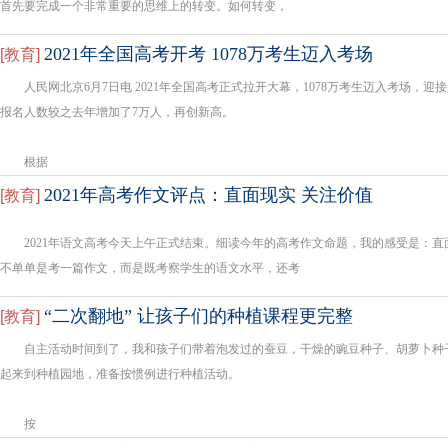
首先要完成一个非常重要的思维上的转变。如何转变，
2021年全国高考开考 1078万考生迈入考场
[
教育
]
人民网北京6月7日电 2021年全国高考正式拉开大幕，1078万考生迈入考场，
报名人数较之去年增加了7万人，再创新高。
根据
2021年高考作文评点：直面现实 关注价值
[
教育
]
2021年语文高考今天上午正式结束。细读今年的高考作文命题，我的感受是：直
不单单是考一篇作文，而是既考察学生的语文水平，还考
“二次翻地” 让孩子们的种植课程更完整
[
教育
]
自主活动时间到了，我和孩子们带着泡发过的蚕豆，干燥的豌豆种子、胡萝卜种
起来到种植园地，准备按惯例进行种植活动。
按