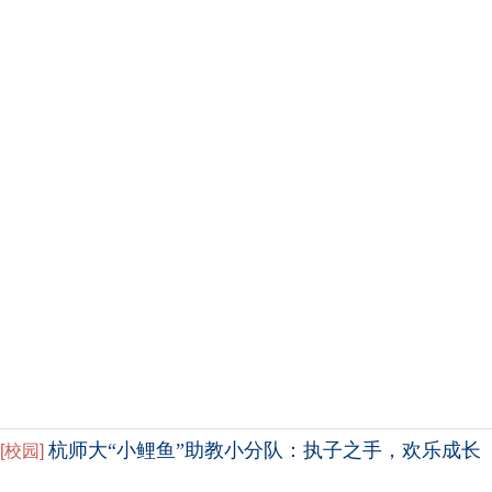
杭师大“小鲤鱼”助教小分队：执子之手，欢乐成长
[
校园
]