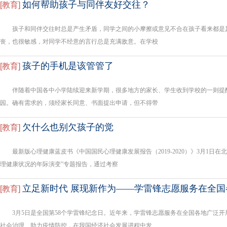
如何帮助孩子与同伴友好交往？
[
教育
]
孩子和同伴交往时总是产生矛盾，同学之间的小摩擦或意见不合在孩子看来都是
丧，也很敏感，对同学不经意的言行总是充满敌意。在学校
孩子的手机是该管管了
[
教育
]
伴随着中国各中小学陆续迎来新学期，很多地方的家长、学生收到学校的一则提
园。确有需求的，须经家长同意、书面提出申请，但不得带
欠什么也别欠孩子的觉
[
教育
]
最新版心理健康蓝皮书《中国国民心理健康发展报告（2019-2020）》3月1日在北京
理健康状况的年际演变”专题报告，通过考察
立足新时代 展现新作为——学雷锋志愿服务在全国
[
教育
]
3月5日是全国第58个学雷锋纪念日。近年来，学雷锋志愿服务在全国各地广泛开
社会治理、助力疫情防控，在我国经济社会发展进程中发