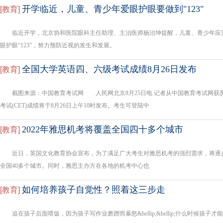
开学临近，儿童、青少年爱眼护眼要做到"123"
[
教育
]
临近开学，北京协和医院眼科主任助理、主治医师杨治坤提醒，儿童、青少年应
眼护眼“123”，努力预防近视的发生和发展。
全国大学英语四、六级考试成绩8月26日发布
[
教育
]
截图来源：中国教育考试网 人民网北京8月25日电 记者从中国教育考试网获悉，
考试(CET)成绩将于8月26日上午10时发布。考生可登陆中
2022年雅思机考将覆盖全国四十多个城市
[
教育
]
近日，英国文化教育协会宣布，为了满足广大考生对雅思机考的强烈需求，将逐步加
全国40多个城市。同时，雅思主办方在各地的机考中心也
如何培养孩子自觉性？照着这三步走
[
教育
]
追在孩子后面喂饭，因为孩子写作业磨蹭而暴怒&hellip;&hellip;什么时候孩