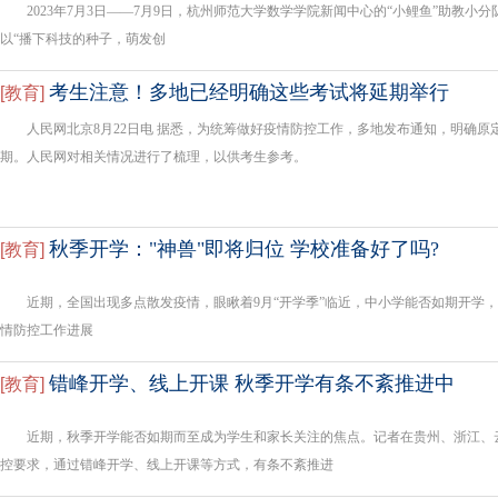
2023年7月3日——7月9日，杭州师范大学数学学院新闻中心的“小鲤鱼”助教小
以“播下科技的种子，萌发创
考生注意！多地已经明确这些考试将延期举行
[
教育
]
人民网北京8月22日电 据悉，为统筹做好疫情防控工作，多地发布通知，明确原定
期。人民网对相关情况进行了梳理，以供考生参考。
秋季开学："神兽"即将归位 学校准备好了吗?
[
教育
]
近期，全国出现多点散发疫情，眼瞅着9月“开学季”临近，中小学能否如期开学，各
情防控工作进展
错峰开学、线上开课 秋季开学有条不紊推进中
[
教育
]
近期，秋季开学能否如期而至成为学生和家长关注的焦点。记者在贵州、浙江、
控要求，通过错峰开学、线上开课等方式，有条不紊推进