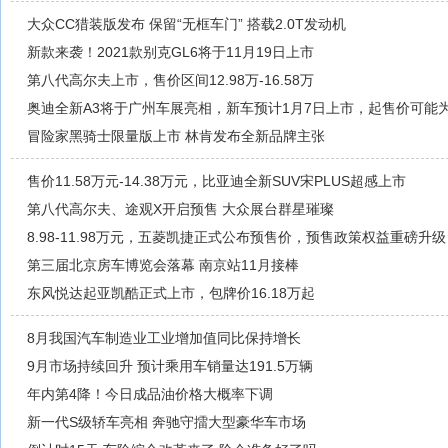
大众CC猎装版发布 保留“无框车门” 搭载2.0T发动机
新款来袭！2021款别克GL6将于11月19日上市
第八代高尔夫上市，售价区间12.98万-16.58万
奥迪全新A3将于广州车展亮相，新车预计1月7日上市，起售价可能为
冒险家黑骑士限量版上市 林肯发布全新品牌主张
售价11.58万元-14.38万元，比亚迪全新SUV宋PLUS超感上市
第八代高尔夫、途观X开启预售 大众展台群星璀璨
8.98-11.98万元，五菱凯捷正式公布预售价，预售政策权益重磅升级
第三届北京房车博览会落幕 南京站11月接棒
东风悦达起亚凯酷正式上市，包牌价16.18万起
8月我国汽车制造业工业增加值同比保持增长
9月市场持续回升 预计乘用车销量达191.5万辆
年内第4降！今日成品油价格大概率下调
新一代S级轿车亮相 奔驰守擂大型豪华车市场