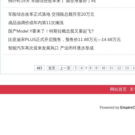
倒计时15天 车险综合改革来了 险企准备好了吗
车险综合改革正式落地 交强险总额升至20万元
成品油调价或年内第11次搁浅
国产Model Y要来了！特斯拉概念股又要起飞?
比亚迪宋PLUS正式开启预售，预售价11.88万元—14.68万元
智能汽车再次迎来发展风口 产业闭环逐步形成
首页
上一页
5
6
8
9
10
11
12
13
1
415
7
网站首页
关
Powered by
Empire