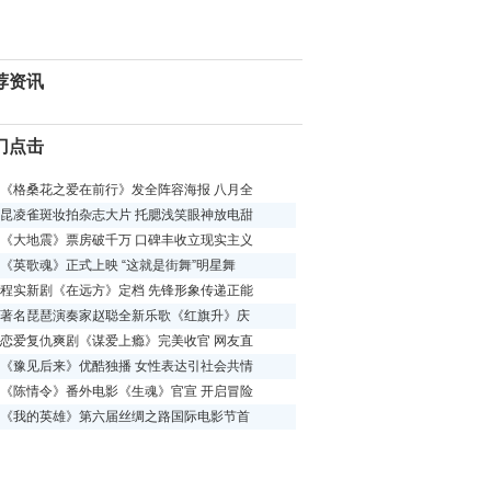
荐资讯
门点击
《格桑花之爱在前行》发全阵容海报 八月全
昆凌雀斑妆拍杂志大片 托腮浅笑眼神放电甜
《大地震》票房破千万 口碑丰收立现实主义
《英歌魂》正式上映 “这就是街舞”明星舞
程实新剧《在远方》定档 先锋形象传递正能
著名琵琶演奏家赵聪全新乐歌《红旗升》庆
恋爱复仇爽剧《谋爱上瘾》完美收官 网友直
《豫见后来》优酷独播 女性表达引社会共情
《陈情令》番外电影《生魂》官宣 开启冒险
《我的英雄》第六届丝绸之路国际电影节首