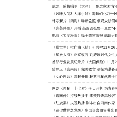
成龙、盛梅唱响《大湾》，饱含家国情
《风味人间3·大海小鲜》海味幻化万千
韩寒新片《四海》曝新剧照 带观众秒回
《完美伴侣》开播 高圆圆张鲁一直面“不
电影《零度极限》曝全阵容海报 韩庚尹
《捞世界》推广曲《捞》引共鸣11月2
《星辰大海》正式收官 刘涛展时代女性
首部行业发展纪录片《大国保险》11月2
陆婷玉《嘉南传》完美收官 演技精湛备
《女心理师》温暖开播 杨紫井柏然携手
网剧《再见，十七岁》今日开机 为青春
《嘉南传》持续热播中 李奕臻饰高妙容“
《红旗渠》央视热播 剧本出自河南作家
《迷你世界之觉醒》多国语言预告曝光 