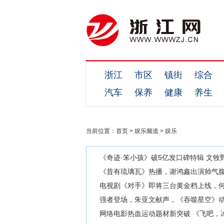
浙江
市区
镇街
综合
汽车
保养
健康
养生
当前位置：
首页
>
娱乐频道
>
娱乐
《奇迹·笨小孩》破5亿发口碑特辑 文牧
《昔有琉璃瓦》热播，谢鸿鑫出演帅气腹
电视剧《对手》即将三台黄金档上线，
强者登场，朱亚文献声，《吞噬星空》
网络电影热血运动题材新突破 《飞吧，