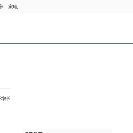
养
家电
济增长