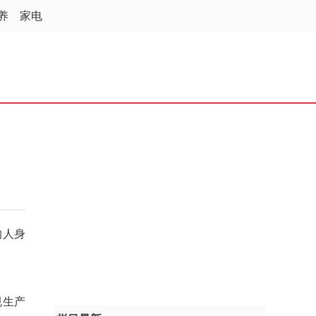
养
家电
的人身
规生产