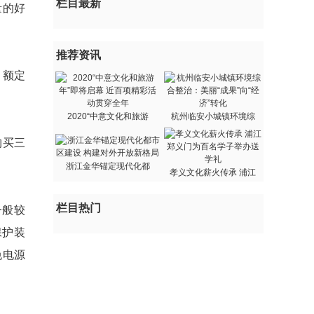
栏目最新
量的好
推荐资讯
、额定
2020“中意文化和旅游
杭州临安小城镇环境综
购买三
浙江金华锚定现代化都
孝义文化薪火传承 浦江
栏目热门
一般较
保护装
免电源