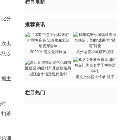
栏目最新
将比分
推荐资讯
多次出
2020“中意文化和旅游
杭州临安小城镇环境综
其队以
浙江金华锚定现代化都
孝义文化薪火传承 浦江
占据主
栏目热门
先时，
计扣杀
开始理