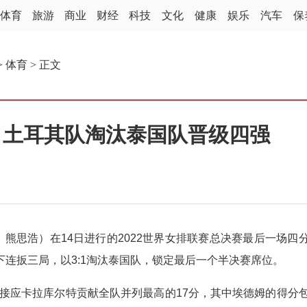
体育
旅游
商业
财经
科技
文化
健康
娱乐
汽车
保
>
体育
> 正文
：土耳其队淘汰泰国队晋级四强
熊思浩）在14日进行的2022世界女排联赛总决赛最后一场四
连扳三局，以3:1淘汰泰国队，锁定最后一个半决赛席位。
应卡拉库尔特贡献全队并列最高的17分，其中埃德姆的得分