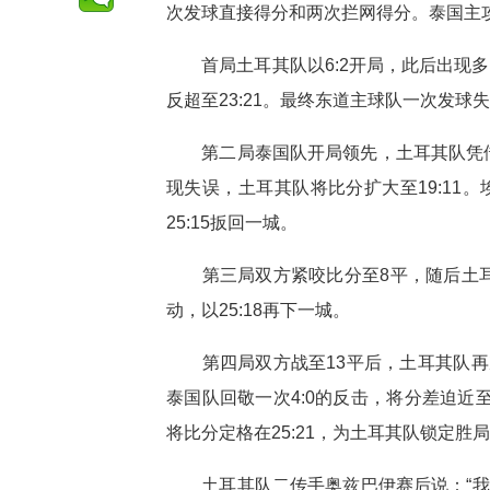
次发球直接得分和两次拦网得分。泰国主
首局土耳其队以6:2开局，此后出现多
反超至23:21。最终东道主球队一次发球失
第二局泰国队开局领先，土耳其队凭借主
现失误，土耳其队将比分扩大至19:1
25:15扳回一城。
第三局双方紧咬比分至8平，随后土耳其
动，以25:18再下一城。
第四局双方战至13平后，土耳其队再次以
泰国队回敬一次4:0的反击，将分差迫
将比分定格在25:21，为土耳其队锁定胜
土耳其队二传手奥兹巴伊赛后说：“我