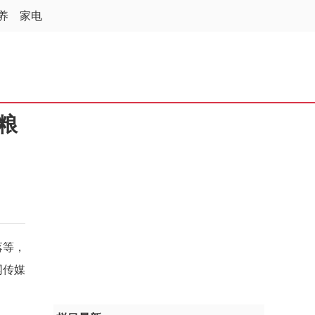
养
家电
粮
落等，
网传媒