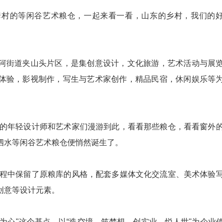
的等闲谷艺术粮仓，一起来看一看，山东的乡村，我们的
街道夹山头片区，是集创意设计，文化旅游，艺术活动与展
体验，影视制作，写生与艺术家创作，精品民宿，休闲娱乐等
的年轻设计师和艺术家们漫游到此，看看那些粮仓，看看窗外
泗水等闲谷艺术粮仓便悄然诞生了。
程中保留了原粮库的风格，配套多媒体文化交流室、美术体验
创意等设计元素。
心"这个基点，以“造空境，筑梦想，创实业，悦人世"为企业