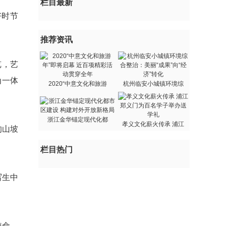
栏目最新
好时节
推荐资讯
览，艺
为一体
2020“中意文化和旅游
杭州临安小城镇环境综
浙江金华锚定现代化都
孝义文化薪火传承 浦江
的山坡
栏目热门
写生中
使命，