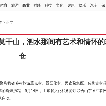
体育
旅游
商业
财经
科技
文化
健康
娱乐
汽车
保
游
> 正文
去莫干山，泗水那间有艺术和情怀的
仓
聚焦我省乡村旅游重点村、景区化村、民宿聚集区、传统古村
年的辉煌历程，9月14日，山东省文化和旅游厅联合山东省互联
风启动。