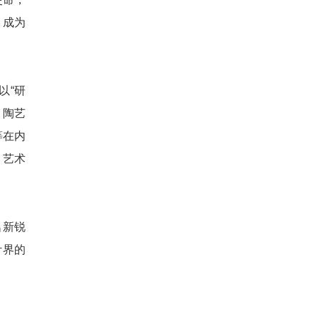
，成为
以“研
、陶艺
等在内
、艺术
名新锐
计界的