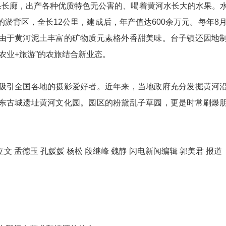
长廊，出产各种优质特色无公害的、喝着黄河水长大的水果。
淤背区，全长12公里，建成后，年产值达600余万元。每年8月
由于黄河泥土丰富的矿物质元素格外香甜美味。台子镇还因地
农业+旅游”的农旅结合新业态。
引全国各地的摄影爱好者。近年来，当地政府充分发掘黄河
东古城遗址黄河文化园。园区的粉黛乱子草园，更是时常刷爆
 孟德玉 孔媛媛 杨松 段继峰 魏静 闪电新闻编辑 郭美君 报道