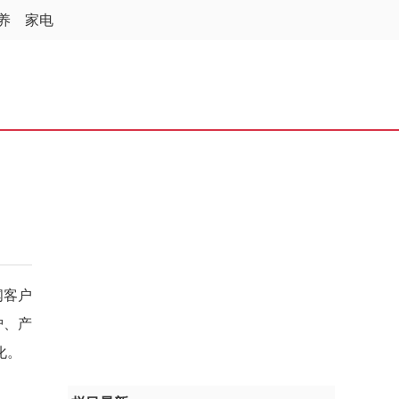
养
家电
闻客户
护、产
化。