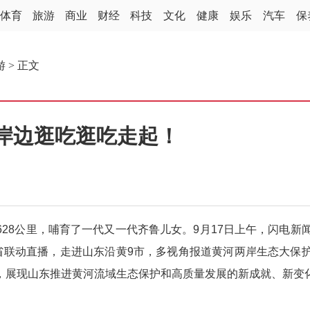
体育
旅游
商业
财经
科技
文化
健康
娱乐
汽车
保
游
> 正文
岸边逛吃逛吃走起！
8公里，哺育了一代又一代齐鲁儿女。9月17日上午，闪电新
全省联动直播，走进山东沿黄9市，多视角报道黄河两岸生态大保
，展现山东推进黄河流域生态保护和高质量发展的新成就、新变